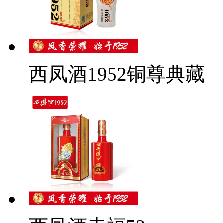
西凤酒1952铜尊典藏