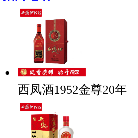
西凤酒1952金尊20年