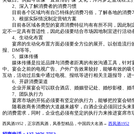
2、深入了解消费者的消费习惯
目前各个区域均有自己特殊的消费习俗，了解各地的消费习
3、根据实际情况制定营销方案
目前各区域各类型的宴席消费特征均有有所不同，因此制定
定不一定具有普适性，因此必须要结合市场因地制宜进行活动
4、生动化布置
宴席的生动化布置方面必须要全方位的展开。以创造流行的效
报、DM等等。
5、媒体传播
媒体传播是拉近品牌与消费者距离的有效沟通工具，针对宴
中。宴会之前的电视广告、户外广告效果较好，能够有效的吸
互动，活动过后集中通过电视、报纸等进行相关主题报导，进
6、开辟消费渠道
企业开展宴会可以联合酒店、婚姻登记处、婚纱影楼、婚车租
7、团队执行力
宴席市场的开拓必须要有坚定的执行力，能够把控宴会销售
随着政商务消费的大道越来越窄，白酒企业必须回过头来重
的消费需求，同时，企业也必须有坚定的执行力来推进宴席市
西凤酒1952，正宗西凤酒，凤香型精品，中国四大名酒→
西凤酒1952