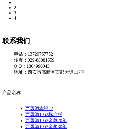
1
2
3
4
联系我们
电话：13720767752
传真：029-88881559
Q Q：1364990043
地址：西安市高新区西部大道117号
产品名称
西凤酒幸福52
西凤酒1952标准版
西凤酒1952金尊20年
西凤酒1952金奖30年