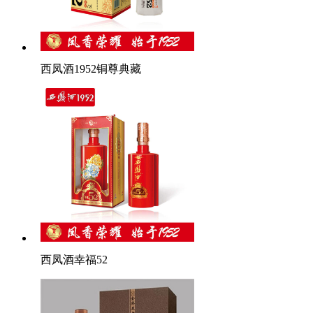
西凤酒1952铜尊典藏
西凤酒幸福52