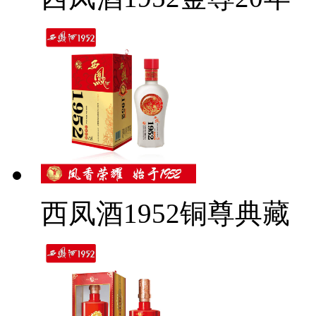
西凤酒1952铜尊典藏