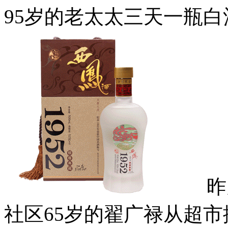
95岁的老太太三天一瓶
昨天(
社区65岁的翟广禄从超