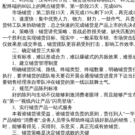
配终端的80以上的网点铺货率。第一阶段25天，完成60%
市场铺货；第二阶段15天，再完成15%;剩下10天，再完成1
3、速度快：集中优势人力、物力、财力，一鼓作气、兵贵神
货特工队来协助铺货，总之快速的完成铺货是产品上市的先决
4、策略强：铺货讲究策略，首战必胜很关键。缺失匹配的铺
一个胜利去实现铺货目标。现实中，一般采取车销、市场突击
仅效果差/成交率低，铺货团队更容易受到打击，影响工作效率
二、确定铺货三大标准
没有标准，难以形成合力，难以爆破式的共振效果，难形成
1、建立铺货管理制度
明确铺货区域、路线、终端类型、终端数量，明确铺货责任
执行，要求铺货的团队每天要召开晨会通报铺货进度并下达当
要销售经理亲自带队冲在铺货的第一线以鼓舞士气。
2、规范产品陈列标准
好的陈列与生动不仅能够刺激消费者眼球，而且能够产生市
在"第一"视线内让产品"闪亮登场".
3、实行铺货产品一站式服务
本着谁铺货谁受益，谁铺货谁负责的原则，责任到人"一竿子
产品铺给"消费者",业务人员带头帮助终端店搞好新品的销售
时，能够看得见，买得到、乐意买，真正完成有效铺货。
三、铺货策略是决定铺货成败的关键