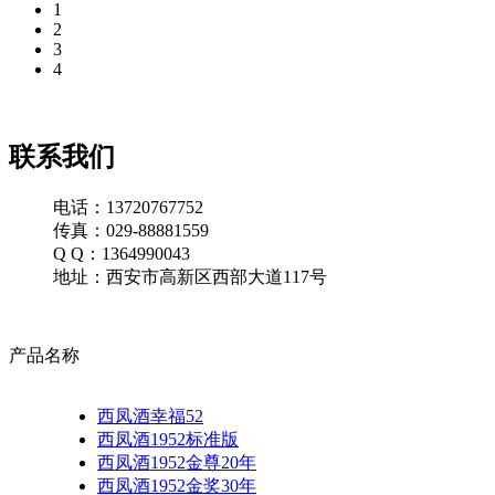
1
2
3
4
联系我们
电话：13720767752
传真：029-88881559
Q Q：1364990043
地址：西安市高新区西部大道117号
产品名称
西凤酒幸福52
西凤酒1952标准版
西凤酒1952金尊20年
西凤酒1952金奖30年