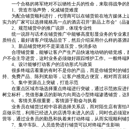
一个合格的将军绝对不以牺牲士兵的性命，来取得战争的胜
1、营造市场声势，化减铺货难度
为配合铺货顺利进行，代理商可以在铺货前在地方媒体上进
实力的厂家可以选择规格高一点的酒店召开"新品上市会"（品
2、规范铺货中的推广说辞，体现专业性
统一说辞与话术在铺货推广中能够高度彰显业务的专业素质
质特点，最好请客户现场品尝下，然后介绍采用什么样的基酒
3、新品铺货绝对不是渠道压货，快消多动
合理铺货量，能够让客户产生产品快速地动销的错觉感，首
户不会主导进货，这时业务必须做好跟踪维护工作。一般终端
4、设计能够打动客户的活动形式与政策
很多终端店看重的有时不是你的产品，而是你铺货时的铺货
持、免费产品、陈列奖励等，让客户感觉占便宜，相对而言就
5、集中资源点上突破，打造示范
在重点区域市场选择重点终端进行突破，通过示范效应进行
树立标杆，凭借形象店的影响力向周边小型终端渗透铺货，达
6、客情关系很重要，客情源于勤奋与执着
业务员在铺货过程中容易选择关系店，而对陌生店有害怕与
店做示范，利用已经进入的店诱导未进入的店，同时也必须迎
营等，通过业务员的勤恳和执着来打动终端，从而实现顺利铺
7、集中车队、人员造势进行铺货可以对终端产生影响