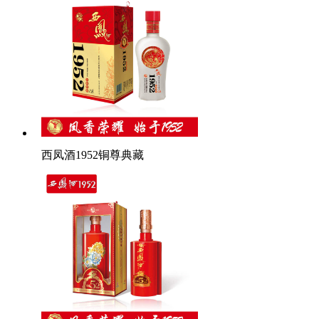
西凤酒1952铜尊典藏