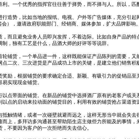
利。一个优秀的指挥官往往善于择势，而不择与人。所以，匹配
行造势，比如当地的报纸、电视、户外等广告媒体，充分引起网
鉴会），邀请政府职能部门、经销商、媒体参加，扩大品牌影响
，而且避免业务人员即兴发挥，不着边际。比如自身产品的特点
调制，独有工艺是什么，品酒大师的好评等等说辞。
轮铺货，一个单品进一件，这样既能保证产品陈列的需要，又能
网点二次、三次进货是产品成功上市的关键，是建立他们销售积
奖励，根据铺货的要求确定合适、新颖、有吸引力的促销品至关
容易实现现金铺货。
以点带面的铺货。在新品的铺货中选择酒厂原有的老客户或关系
到以点的启动来拉动面的铺货目的，利用有效的铺货抢占渠道资
抵触情绪，或者一次碰壁就避而远之，这样无形当中就会失去很
难而上，多拜访多沟通甚至帮助陌生店主做些力所能及的事情，
货，不要因为客户的一次拒绝而失去信心。