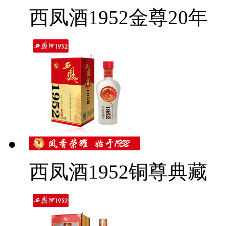
西凤酒1952金尊20年
西凤酒1952铜尊典藏