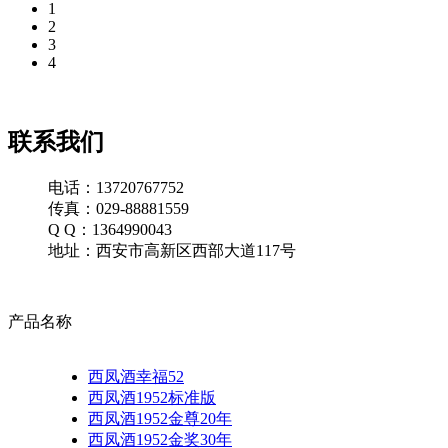
1
2
3
4
联系我们
电话：13720767752
传真：029-88881559
Q Q：1364990043
地址：西安市高新区西部大道117号
产品名称
西凤酒幸福52
西凤酒1952标准版
西凤酒1952金尊20年
西凤酒1952金奖30年