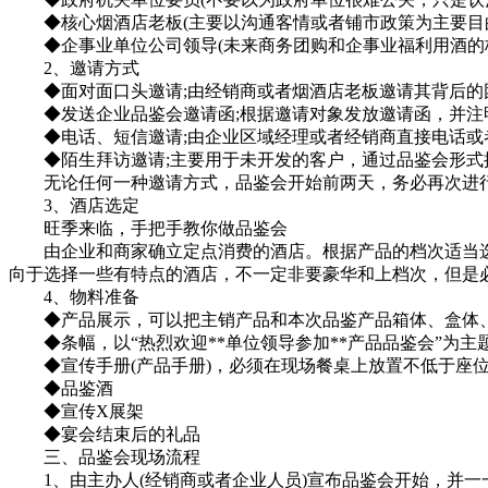
◆核心烟酒店老板(主要以沟通客情或者铺市政策为主要目的
◆企事业单位公司领导(未来商务团购和企事业福利用酒的核
2、邀请方式
◆面对面口头邀请;由经销商或者烟酒店老板邀请其背后的团
◆发送企业品鉴会邀请函;根据邀请对象发放邀请函，并注明
◆电话、短信邀请;由企业区域经理或者经销商直接电话或
◆陌生拜访邀请;主要用于未开发的客户，通过品鉴会形式携
无论任何一种邀请方式，品鉴会开始前两天，务必再次进行
3、酒店选定
旺季来临，手把手教你做品鉴会
由企业和商家确立定点消费的酒店。根据产品的档次适当选
向于选择一些有特点的酒店，不一定非要豪华和上档次，但是
4、物料准备
◆产品展示，可以把主销产品和本次品鉴产品箱体、盒体、
◆条幅，以“热烈欢迎**单位领导参加**产品品鉴会”为主
◆宣传手册(产品手册)，必须在现场餐桌上放置不低于座位
◆品鉴酒
◆宣传X展架
◆宴会结束后的礼品
三、品鉴会现场流程
1、由主办人(经销商或者企业人员)宣布品鉴会开始，并一