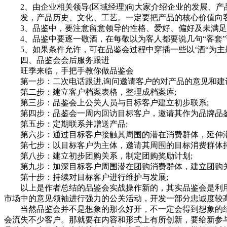
2、由企业相关领导(区域经理)向大家介绍企业的发展、产
发，产品历史、文化、工艺。一定要把产品的核心价值向客
3、品鉴中，要注意留意领导的性格、爱好、偏好及未满足
4、品鉴中要逐一敬酒，在每敬以为客人都要说几句“客套”
5、如果条件允许，可在品鉴会过程中穿插一些以‘酒“为主
四、品鉴会会后服务跟进
旺季来临，手把手教你做品鉴会
第一步：二次电话跟进,询问邀请客户的对产品的意见和建议
第二步：建立客户档案表格，整理成档案库;
第三步：品鉴会上公关人员与目标客户建立初步联系;
第四步：品鉴会一周内回访目标客户，邀请其作为品牌品鉴
第五步：定期联系并赠送产品;
第六步：通过目标客户接触其周围的潜在消费群体，延伸潜
第七步：以目标客户为主体，邀请其周围的目标消费群体持
第八步：建立初步团购关系，制定团购奖励计划;
第九步：加深目标客户周围潜在团购消费群体，建立团购关
第十步：持续对目标客户进行维护与发展;
以上是作者总结的品鉴会实战操作新的，其实品鉴会是利用
市场中的意见领袖进行强力的公关活动，开发一部分忠诚度较
当然品鉴会并不是想象的那么好开，不一定会得到想象的结
会流失不少客户。那就要在内容和形式上有所创新，要给新参