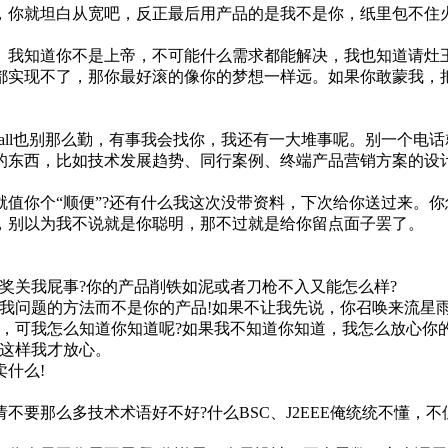
你就坦白从宽吧，反正最后用产品的是我不是你，纸里包不住火
我知道你不是上帝，不可能什么需求都能解决，我也知道请灶王
实现不了，那你最好滚的像你的梦想一样远。如果你敢蒙我，把
ll也别那么勤，有事我会找你，我还有一大堆事呢。别一个电话
东西，比如技术发展趋势、同行案例、终端产品营销方案的设计
你个“顺便”?还有什么我这次没带资料，下次给你送过来。你
别以为我不说就是你聪明，那不过就是给你留点面子罢了。
关我屁事?你的产品削铁如泥或者刀枪不入又能怎么样?
问题的方法而不是你的产品!如果不让我先说，你召唤来流星
可我怎么知道你知道呢?如果我不知道你知道，我怎么放心你的
。这样我才放心。
什么!
那么多技术术语好不好?什么BSC、J2EEE俺统统不懂，