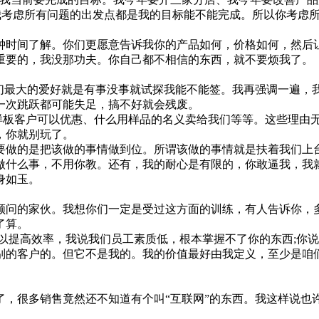
。我考虑所有问题的出发点都是我的目标能不能完成。所以你考虑
时间了解。你们更愿意告诉我你的产品如何，价格如何，然后让
重要的，我没那功夫。你自己都不相信的东西，就不要烦我了。
最大的爱好就是有事没事就试探我能不能签。我再强调一遍，
一次跳跃都可能失足，搞不好就会残废。
样板客户可以优惠、什么用样品的名义卖给我们等等。这些理由
，你就别玩了。
做的是把该做的事情做到位。所谓该做的事情就是扶着我们上台
做什么事，不用你教。还有，我的耐心是有限的，你敢逼我，我
身如玉。
问的家伙。我想你们一定是受过这方面的训练，有人告诉你，多
了算。
提高效率，我说我们员工素质低，根本掌握不了你的东西;你说
的客户的。但它不是我的。我的价值最好由我定义，至少是咱们
很多销售竟然还不知道有个叫“互联网”的东西。我这样说也