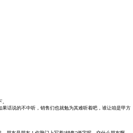
下。
果话说的不中听，销售们也就勉为其难听着吧，谁让咱是甲方
，朋友是朋友！你脑门上写着“销售”俩字呢，交什么朋友啊。