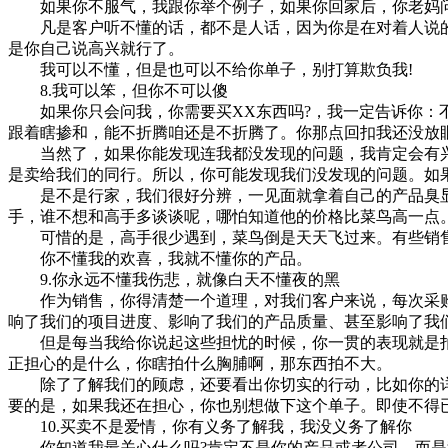
如果你不服气，我跟你举个例子，如果你回家后，你老妈问你
凡是客户听不懂的话，都不是人话，因为你是在对着人说的，
是你自己说高兴就行了。
我可以不懂，但是也可以不给你单子，别打算欺负我!
8.我可以笨，但你不可以傻
如果你只会问我，你需要买XX东西吗?，我一定告诉你：不
跟着瞎掺和，能不折腾咱还是不折腾了。你那点回扣我还没放
当然了，如果你能发现连我都没发现的问题，我肯定会有兴
是卖给我们的同行。所以，你可能发现我们没发现的问题。如
是不是行家，我们很好分辨，一见面就拿着自己的产品臭显
手，谁不想和高手多谈谈呢，哪怕知道他的价格比菜鸟高一点
可惜的是，高手很少遇到，菜鸟倒是天天飞过来。有些销售
你不懂我的欢喜，我就不懂你的产品。
9.你永远不懂我伤悲，就像白天不懂夜的黑
作为销售，你得清楚一个道理，对我们客户来说，每次采购
响了我们的项目进度、影响了我们的产品质量、甚至影响了我
但是每当我给你说起这些担忧的时候，你一贯的表现就是拍胸
正担心的是什么，你瞎拍什么胸脯啊，那东西拍不大。
除了了解我们的顾虑，还要看出你切实的行动，比如你的详
要的是，如果我还在担心，你也别想做下这个单子。即使不得
10.买卖不是爱情，你有义务了解我，我没义务了解你
你知道我最关心什么吗?肯定不是你的产品或者公司，而是我