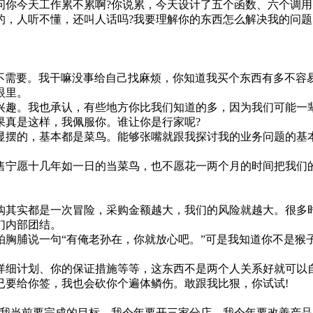
今天工作累不累啊?你说累，今天设计了五个函数、六个调用
人听不懂，还叫人话吗?我要理解你的东西怎么解决我的问题
需要。我干嘛没事给自己找麻烦，你知道我买个东西有多不容易
眼里。
趣。我也承认，有些地方你比我们知道的多，因为我们可能一辈
果真是这样，我佩服你。谁让你是行家呢?
摆的，基本都是菜鸟。能够张嘴就跟我探讨我的业务问题的基本
。
宁愿十几年如一日的当菜鸟，也不愿花一两个月的时间把我们的
其实都是一次冒险，采购金额越大，我们的风险就越大。很多时
们内部团结。
脯说一句“有俺老孙在，你就放心吧。”可是我知道你不是猴
细计划、你的保证措施等等，这东西不是两个人关系好就可以自
已要给你签，我也会砍你个遍体鳞伤。敢跟我比狠，你试试!
当前要完成的目标。我今年要开三家分店、我今年要改善产品