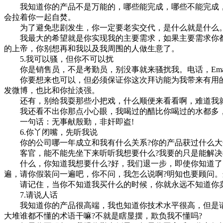
我知道你的产品不是万能的，哪些能完成，哪些不能完成，
会拉着你一起自焚。
为了避免悲剧发生，你一定要老实交代，是什么就是什么。
我最大的希望就是你实现我的主要需求，如果主要需求你都
的上帝，你别想再和我以及我周围的人做生意了。
5.我可以骚，但你不可以扰
你是销售员，不是考勤员，别没事就来骚扰我。电话，Ema
你要想来也可以，但必须保证你这次拜访能为我带来有用的
发微博，也比和你扯淡强。
还有，别给我耍那些小把戏，什么顺便来看看啊，难道我就值
我还看不出你那点小心眼，我喝过的醋比你喝过的水都多，
一句话：无事献殷勤，非奸即盗!
6.你丫闭嘴，先听我说
你的公司哪一年成立和我有什么关系?你的产品获过什么大奖
客官，能不能先坐下来听听我想要什么?我要的只是能解决我
什么，你知道我想要什么?好，我们退一步，即使你知道了，
遍，请你假装问一遍吧，你不问，我怎么说啊?明知也要顾问
请记住，当你不知道我买什么的时候，你就永远不知道你卖
7.请说人话
我知道你的产品很高端，我也知道你技术水平很高，但是请不要
大堆谁都不懂的术语干嘛?不就是瞎显摆，欺负我不懂吗?