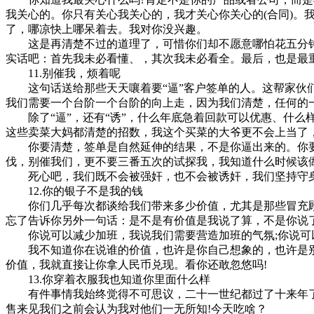
我关心的。你只有关心我关心的，我才关心你关心的(合同)
了，哪凉快上哪呆着去。我对你没兴趣。
这是再清楚不过的道理了，可惜你们却不愿意哪怕花五分钟
实话吧：首先我未必看懂、，其次我未必看全。最后，也是最
11.别催我，烦着呢
这句话送给那些天天嚷着要“逼”客户签单的人。这帮家伙们
我们需要一个台阶一个台阶的向上走，因为我们清楚，任何的
除了“逼”，还有“诱”，什么年底急着回款可以优惠、什么
这些卖菜大妈都清楚的招数，我这个买菜的大爷更不会上当了
你要清楚，签单是自然延伸的结果，不是你逼出来的。你要
伐，别催我们，更不要三番五次的试探我，我知道什么时候该
死心吧，我们既不会被强奸，也不会被诱奸，我们坚持守
12.你的银子不是我的钱
你们几乎每次都谈给我们带来多少价值，尤其是那些冒充顾
忘了告诉你另外一句话：是不是有价值是我说了算，不是你说
你说可以减少加班，我说我们需要营造加班的气氛;你说可以
我不知道你在说谁的价值，也许是你自己想象的，也许是别
价值，我就直接让你拿人民币兑现。看你还敢忽悠吗!
13.你穿着衣服我也知道你里面什么样
有件事情我始终觉得不可思议，二十一世纪都过了十来年了，
售来见我们之前会认为我对他们一无所知!今天吃啥？