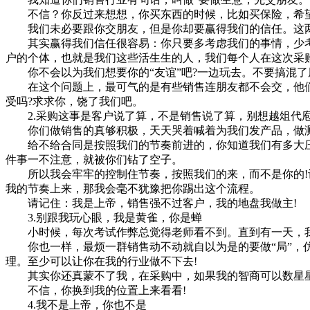
不信？你反过来想想，你买东西的时候，比如买保险，希望
我们未必要跟你交朋友，但是你却要赢得我们的信任。这两
其实赢得我们信任很容易：你只要多考虑我们的事情，少考
户的个体，也就是我们这些活生生的人，我们每个人在这次采购
你不会以为我们想要你的“友谊”吧?一边玩去。不要搞混了
在这个问题上，最可气的是有些销售连朋友都不会交，他们把
受吗?求求你，饶了我们吧。
2.采购这事是客户说了算，不是销售说了算，别想越俎代
你们做销售的真够积极，天天哭着喊着为我们发产品，做测
给不给合同是按照我们的节奏前进的，你知道我们有多大压力
件事一不注意，就被你们钻了空子。
所以我会牢牢的控制住节奏，按照我们的来，而不是你的!让
我的节奏上来，那我会毫不犹豫把你踢出这个流程。
请记住：我是上帝，销售强不过客户，我的地盘我做主!
3.别跟我玩心眼，我是黄雀，你是蝉
小时候，每次考试作弊总觉得老师看不到。直到有一天，我
你也一样，最烦一群销售动不动就自以为是的要做“局”，仿
理。至少可以让你在我的行业做不下去!
其实你还真蒙不了我，在采购中，如果我的智商可以数星星
不信，你换到我的位置上来看看!
4.我不是上帝，你也不是