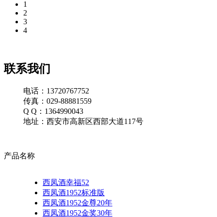
1
2
3
4
联系我们
电话：13720767752
传真：029-88881559
Q Q：1364990043
地址：西安市高新区西部大道117号
产品名称
西凤酒幸福52
西凤酒1952标准版
西凤酒1952金尊20年
西凤酒1952金奖30年