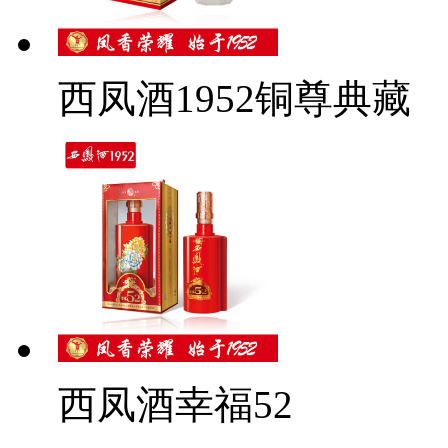
西凤酒1952铜尊典藏
西凤酒幸福52