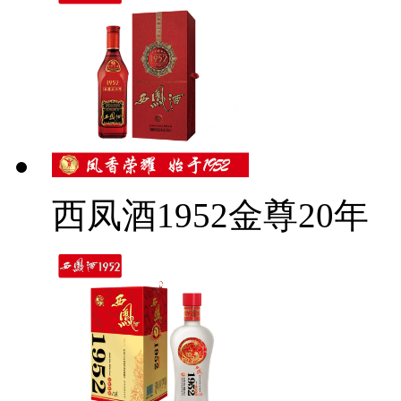
西凤酒1952金尊20年