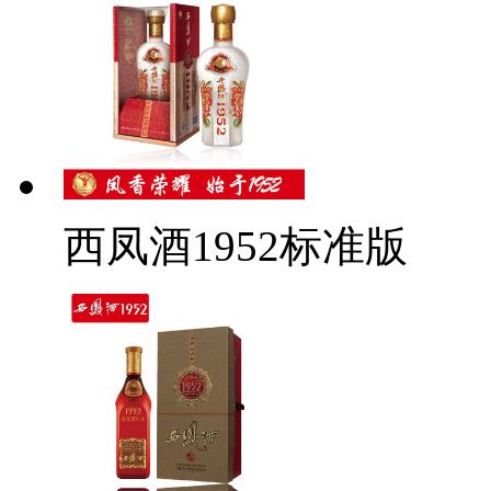
西凤酒1952标准版