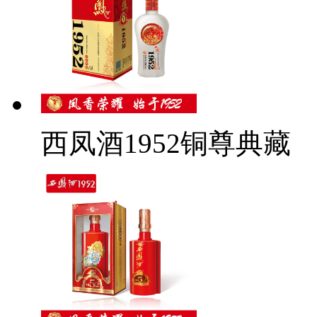
西凤酒1952铜尊典藏