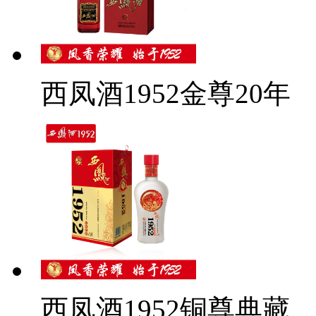
西凤酒1952金尊20年
西凤酒1952铜尊典藏