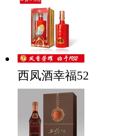
西凤酒幸福52