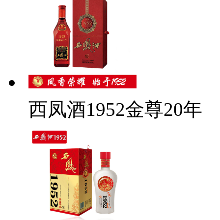
西凤酒1952金尊20年