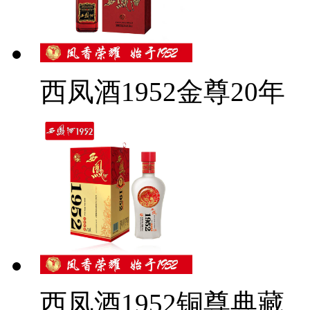
西凤酒1952金尊20年
西凤酒1952铜尊典藏