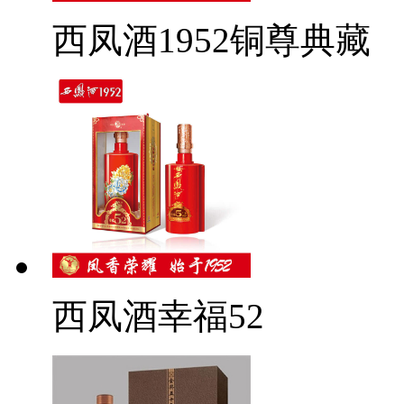
西凤酒1952铜尊典藏
西凤酒幸福52