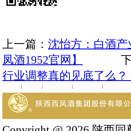
上一篇：
沈怡方：白酒产
凤酒1952官网】
下一
行业调整真的见底了么？【
公司新闻
|
行业动态
|
1952品鉴会
|
西凤酒礼品
|
企业文化
Copyright @ 202