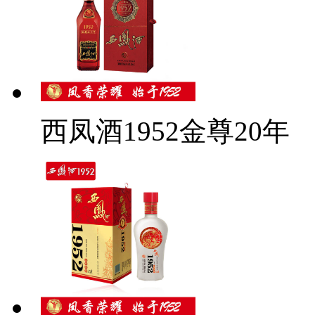
西凤酒1952金尊20年