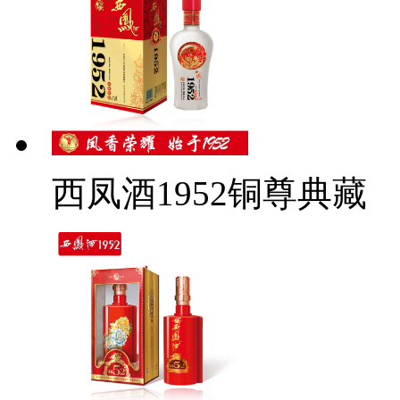
西凤酒1952铜尊典藏