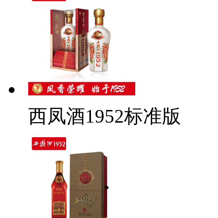
西凤酒1952标准版