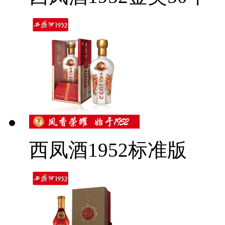
西凤酒1952标准版