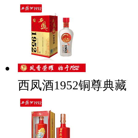
西凤酒1952铜尊典藏