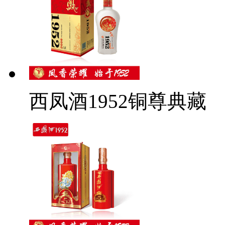
西凤酒1952铜尊典藏