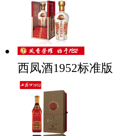
西凤酒1952标准版