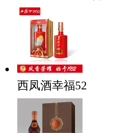
西凤酒幸福52