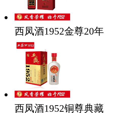
西凤酒1952金尊20年
西凤酒1952铜尊典藏