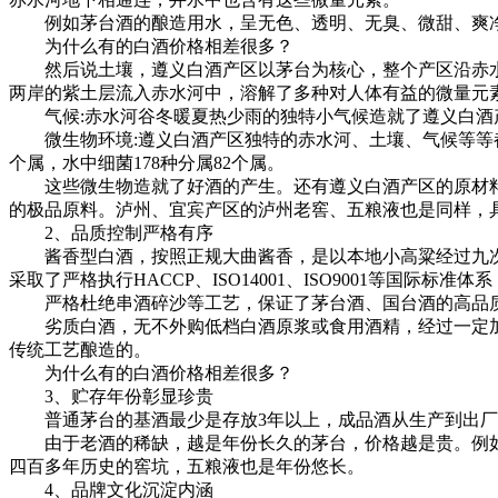
例如茅台酒的酿造用水，呈无色、透明、无臭、微甜、爽净，水
为什么有的白酒价格相差很多？
然后说土壤，遵义白酒产区以茅台为核心，整个产区沿赤水河
两岸的紫土层流入赤水河中，溶解了多种对人体有益的微量元
气候:赤水河谷冬暖夏热少雨的独特小气候造就了遵义白酒
微生物环境:遵义白酒产区独特的赤水河、土壤、气候等等都导
个属，水中细菌178种分属82个属。
这些微生物造就了好酒的产生。还有遵义白酒产区的原材料
的极品原料。泸州、宜宾产区的泸州老窖、五粮液也是同样，
2、品质控制严格有序
酱香型白酒，按照正规大曲酱香，是以本地小高粱经过九次
采取了严格执行HACCP、ISO14001、ISO9001等国际
严格杜绝串酒碎沙等工艺，保证了茅台酒、国台酒的高品质。
劣质白酒，无不外购低档白酒原浆或食用酒精，经过一定加
传统工艺酿造的。
为什么有的白酒价格相差很多？
3、贮存年份彰显珍贵
普通茅台的基酒最少是存放3年以上，成品酒从生产到出厂至
由于老酒的稀缺，越是年份长久的茅台，价格越是贵。例如普茅10
四百多年历史的窖坑，五粮液也是年份悠长。
4、品牌文化沉淀内涵