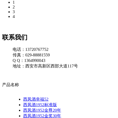
1
2
3
4
联系我们
电话：13720767752
传真：029-88881559
Q Q：1364990043
地址：西安市高新区西部大道117号
产品名称
西凤酒幸福52
西凤酒1952标准版
西凤酒1952金尊20年
西凤酒1952金奖30年