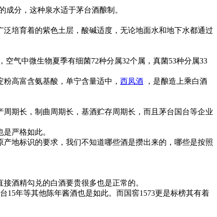
益的成分，这种泉水适于茅台酒酿制。
广泛培育着的紫色土层，酸碱适度，无论地面水和地下水都通过
中微生物夏季有细菌72种分属32个属，真菌53种分属33
淀粉高富含氨基酸，单宁含量适中，
西凤酒
，是酿造上乘白酒
周期长，制曲周期长，基酒贮存周期长，而且茅台国台等企业
也是严格如此。
产地标识的要求，我们不知道哪些酒是攒出来的，哪些是按照
直接酒精勾兑的白酒要贵很多也是正常的。
台15年等其他陈年酱酒也是如此。而国窖1573更是标榜其有着