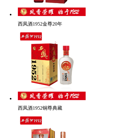
西凤酒1952金尊20年
西凤酒1952铜尊典藏