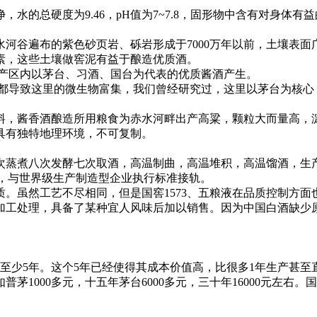
的总硬度为9.46，pH值为7~7.8，固形物中含有对身体有
谷遍布的紫色砂页岩、砾岩形成于7000万年以前，土壤表面
素，这些土壤做窖泥有益于酿造优质酒。
产区内以茅台、习酒、国台为代表的优质酱酒产生。
致这里的微生物富集，我们曾经研究过，这里以茅台为核心，空气
，酱香酒酿造所用粮食为赤水河畔出产高粱，颗粒大而量高，
具有独特地理环境，不可复制。
蒸煮八次发酵七次取酒，高温制曲，高温堆积，高温馏酒，生产
标准体系，与世界级生产制造型企业执行标准接轨。
虽然工艺不尽相同，但是国窖1573、五粮液在品质控制方面
工处理，具备了某种宜人风味后加以销售。因为中国白酒缺少原
少5年。这个5年已经使得其成本价值高，比很多1年生产甚至
00多元，十五年茅台6000多元，三十年16000元左右。国