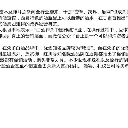
雷不及掩耳之势向全行业袭来，于是“变革、跨界、触网”也成
道馆，西夏特色的酒瓶配上可以自选的酒水，在甘肃首推出“
武酒集团难得的跨界经营典范。
坦率地表示：“白酒作为中国传统行业，在操作过程中，应该
能回到真正的营销层面，而微信公众平台正是一个可以和消费者互
众多白酒品牌中，陇酒知名品牌较为“吃香”。而在众多的陇
州星级系列、汉武御、红川等知名陇酒品牌在近期都推出了促销
般都有促销活动，购买非常划算。不少返现和送礼以及流行的刮
，一些酒企甚至不惜重金去为新人置办婚礼、婚宴、礼仪公司等买