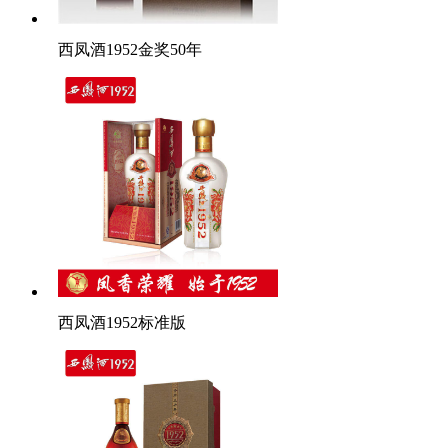
西凤酒1952金奖50年
西凤酒1952标准版