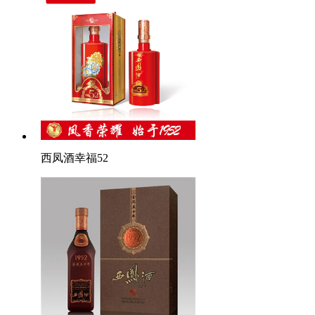
西凤酒幸福52