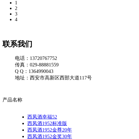
1
2
3
4
联系我们
电话：13720767752
传真：029-88881559
Q Q：1364990043
地址：西安市高新区西部大道117号
产品名称
西凤酒幸福52
西凤酒1952标准版
西凤酒1952金尊20年
西凤酒1952金奖30年