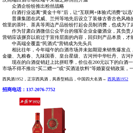
众酒企纷纷推出粉丝战略
白酒行业远离“黄金十年”后，让“互联网+体验式消费”以迅
普康集团在武威、兰州等地先后设立了装修古香古色风格的酒
馆里的茶叶、茶具等周边产品纷纷打起会员制消费，也成为了
作为甘肃白酒微信公众平台的领军企业金徽酒业，其负责人很
营销应该摒弃以前过于宣传层面的内容，回归到产品本质，才
中高端全覆盖“民酒式”营销成为先头兵
相比往年，今年端午的白酒市场并未如期迎来销售爆发点，在
金徽、九粮春、九味国香、皇台星级、古河州中华牡丹、古河
现在的白酒促销赶上比拼旺季，价位在200元以下的白酒一
市场不得不推出“买二赠一”或“买酒送饮料”等婚宴促销政策
西凤酒1952，正宗西凤酒，凤香型精品，中国四大名酒→
西凤酒1952
招商电话：137-2076-7752