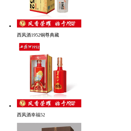
西凤酒1952铜尊典藏
西凤酒幸福52