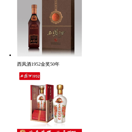
西凤酒1952金奖50年