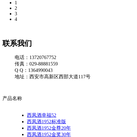
1
2
3
4
联系我们
电话：13720767752
传真：029-88881559
Q Q：1364990043
地址：西安市高新区西部大道117号
产品名称
西凤酒幸福52
西凤酒1952标准版
西凤酒1952金尊20年
西凤酒1952金奖30年