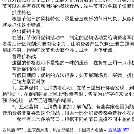
节可以准备有喜庆氛围的的餐饮食品，端午节可准备粽子馈赠
抓住特色
根据节假日的风格特色，尽量营造欢乐的节日气氛。从假日特点
就要抓住这个特点。
突出促销主题
在进行节假日促销活动中，制定的促销活动要给消费者耳目
者看后记忆深刻;而要有吸引力，让消费者产生兴趣;三要主题词
层出不穷。购物狂欢节也大获全胜，成为一大促销点。
善用价格战
这里的价格战可不是指的一味的压价，在折扣上用一点小技
掌握促销的手段
节假日期间，促销的方法很多，如开展现场秀、买赠、折扣
促销方案要科学
1、差异促销，让消费者心动。在节日里出行你会发现，到处都
格”原理，在促销商品上写上“数量有限，售完为止”字样来吸
强”的心理，从而促进商品的销量。
2、互动营销，让消费者更加了解商品。有些卖家会因为顾客
使消费者非常喜欢这个商品，很大一部分消费者都会选择不在
一整年有非常多的节日，根据不同的节日选择不同主题的活
西凤酒1952，正宗西凤酒，凤香型精品，中国四大名酒→
西凤酒1952