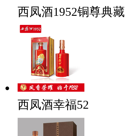
西凤酒1952铜尊典藏
西凤酒幸福52