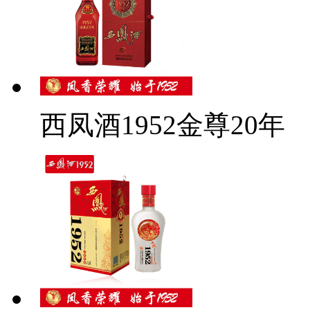
西凤酒1952金尊20年