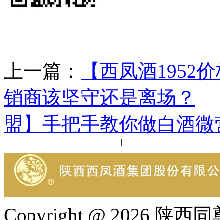
上一篇：
【西凤酒1952
销商该坚守还是离场？
盟】手把手教你做白酒微
公司新闻
|
行业动态
|
1952品鉴会
|
西凤酒礼品
|
企业文化
Copyright @ 202