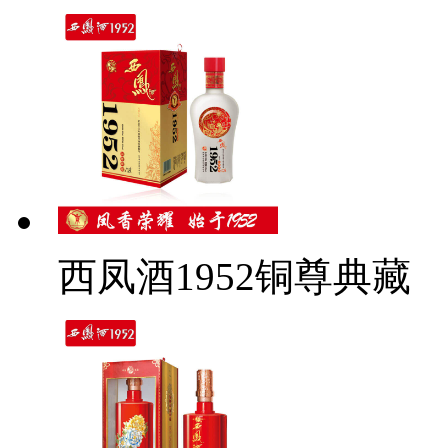
西凤酒1952铜尊典藏