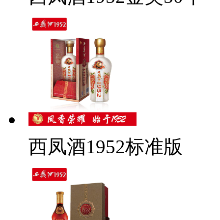
西凤酒1952标准版