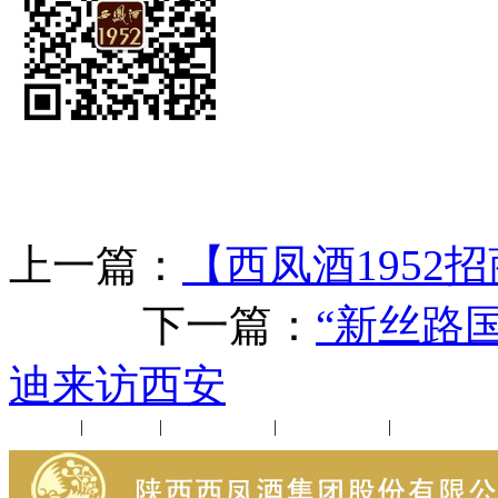
上一篇：
【西凤酒1952
下一篇：
“新丝路
迪来访西安
公司新闻
|
行业动态
|
1952品鉴会
|
西凤酒礼品
|
企业文化