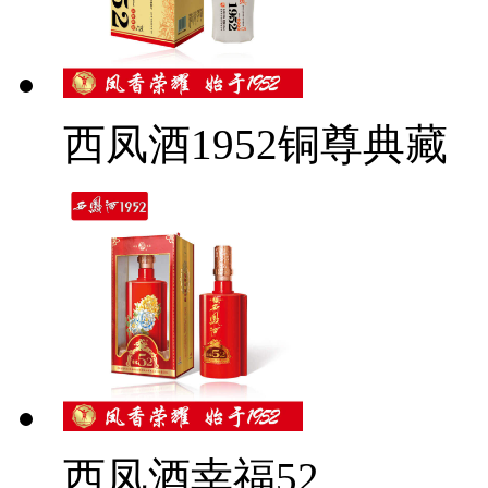
西凤酒1952铜尊典藏
西凤酒幸福52