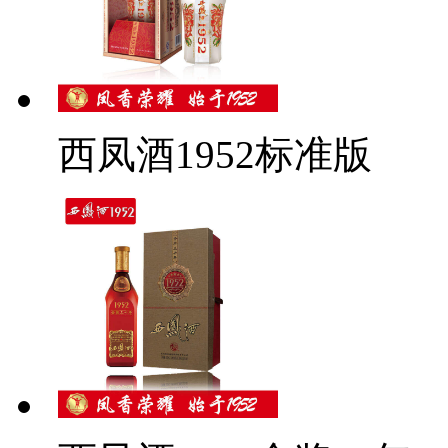
西凤酒1952标准版