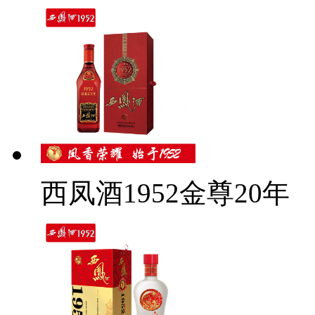
西凤酒1952金尊20年