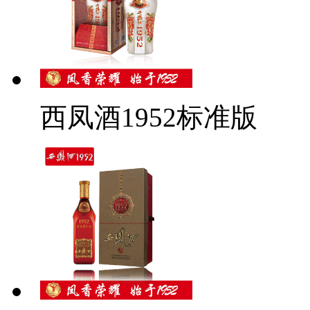
西凤酒1952标准版