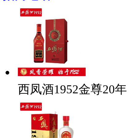
西凤酒1952金尊20年