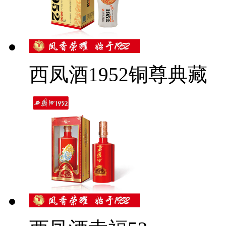
西凤酒1952铜尊典藏