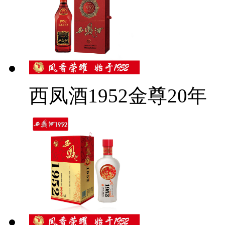
西凤酒1952金尊20年