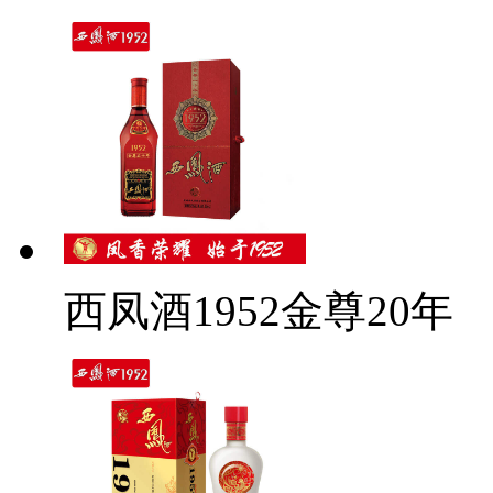
西凤酒1952金尊20年