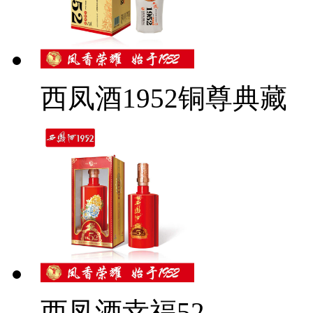
西凤酒1952铜尊典藏
西凤酒幸福52