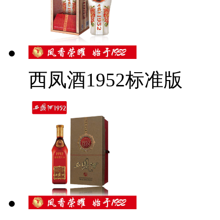
西凤酒1952标准版