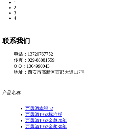
1
2
3
4
联系我们
电话：13720767752
传真：029-88881559
Q Q：1364990043
地址：西安市高新区西部大道117号
产品名称
西凤酒幸福52
西凤酒1952标准版
西凤酒1952金尊20年
西凤酒1952金奖30年