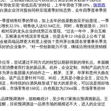
年营收呈现“前低后高”的特征，上半年营收下降18%，
陕西西
例，白酒企业洋河股份同样呈现逐季好转态势，去年四季度单季营
年一季度销售旺季的带动，加上去年的低基数效应开始显现，一季
32.5%，销售收入达92.94亿元。同时，有数据显示，2015
，相对应的龙头企业的优势正在显现。“过去一年中，茅台五粮
五粮液去年情况非常低迷，但是去年12·18会议上公布了挺
否会被高端品牌更大程度上侵蚀？贵州茅台集团名誉董事长季克
系好的企业集中。“对一些创新能力不强，继续沿用传统营销模
价位等，尝试通过不同方式的转型以期获得新的增长点。本届糖
阶层消费者而打造的新品系。此外，企业定制、特制产品的方式
作为茅台集团最大的动作之一，赖茅、王茅、华茅和贵州大曲在
会。该产品主要针对70后、80后，尤其是小微企业主，定位为
感也很足，和传统的白酒风格形成了较大的差异化，可以说是很好地
装，市场零售价168元；白色瓶款为250ml装，市场零售价88
品牌预调酒外，据粗略统计，至少有27家推出预调酒新品。王
提醒，目前预调酒这一品类市场的规模还不大，进入的企业过