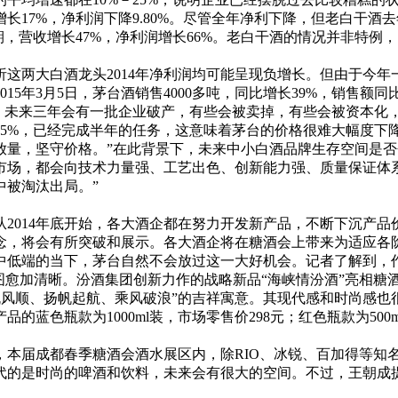
长17%，净利润下降9.80%。尽管全年净利下降，但老白干酒去
期，营收增长47%，净利润增长66%。老白干酒的情况并非特
这两大白酒龙头2014年净利润均可能呈现负增长。但由于今
年3月5日，茅台酒销售4000多吨，同比增长39%，销售额同比增长
，未来三年会有一批企业破产，有些会被卖掉，有些会被资本化
5%，已经完成半年的任务，这意味着茅台的价格很难大幅度下降。
放量，坚守价格。”在此背景下，未来中小白酒品牌生存空间是
市场，都会向技术力量强、工艺出色、创新能力强、质量保证体
中被淘汰出局。”
014年底开始，各大酒企都在努力开发新产品，不断下沉产品
念，将会有所突破和展示。各大酒企将在糖酒会上带来为适应各
中低端的当下，茅台自然不会放过这一大好机会。记者了解到，
图愈加清晰。汾酒集团创新力作的战略新品“海峡情汾酒”亮相糖酒
具有“一帆风顺、扬帆起航、乘风破浪”的吉祥寓意。其现代感和时尚
色瓶款为1000ml装，市场零售价298元；红色瓶款为500ml
届成都春季糖酒会酒水展区内，除RIO、冰锐、百加得等知名
代的是时尚的啤酒和饮料，未来会有很大的空间。不过，王朝成