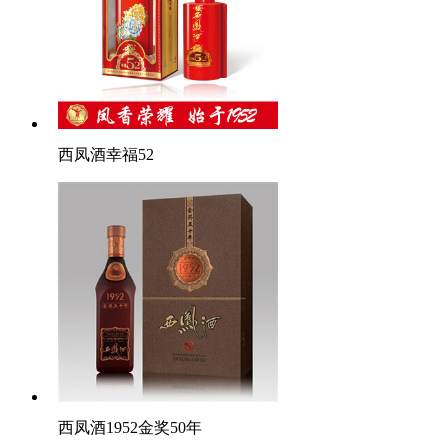
西凤酒幸福52
西凤酒1952金奖50年