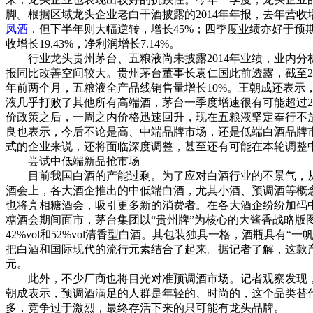
脚。根据区域龙头企业老白干酒披露的2014年年报，去年营收增
凤酒
，但下半年则大幅逆转，增长45%；四季度业绩亦好于预
收增长19.43%，净利润增长7.14%。
行业龙头贵州茅台、五粮液尚未披露2014年业绩，业内分析
报同比改善空间较大。贵州茅台董事长袁仁国此前透露，截至2015
年前两个月，五粮液全产品线销售量增长10%。王朝成还表示
液几乎打败了其他所有高端酒，茅台一季度增速很有可能超过2
价政策之后，一周之内价格迅速回升，现在五粮液坚定奉行不
良也表示，今后不论是高、中端品牌市场，还是低端白酒品牌
式的企业来说，还将面临深度调整，甚至还有可能在本轮调整
尝试中低端新品抢市场
目前我国白酒的产能过剩。为了应对白酒行业的不景气，从2
酒会上，各大酒企推出的中低端白酒，尤其小酒、预调酒等概
也将亮相糖酒会，吸引更多新的消费者。在各大酒企纷纷加码
糖酒会期间面市，茅台集团以“贵州牌”为核心的大酱香战略版
42%vol和52%vol清香型白酒。其包装独具一格，酒瓶
把白酒和国际现代的流行元素结合了起来。据记者了解，这款产品的蓝
元。
此外，不少厂商也将目光对准预调酒市场。记者观察发现，本
朝成表示，预调酒满足的人群是年轻的、时尚的，这个品类替
多，竞争过于激烈，最终存活下来的只可能有龙头品牌。