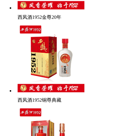
西凤酒1952金尊20年
西凤酒1952铜尊典藏