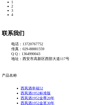
1
2
3
4
联系我们
电话：13720767752
传真：029-88881559
Q Q：1364990043
地址：西安市高新区西部大道117号
产品名称
西凤酒幸福52
西凤酒1952标准版
西凤酒1952金尊20年
西凤酒1952金奖30年