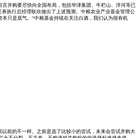
坦言并购要尽快向全国布局，包括华泽集团、牛栏山、洋河等已
中信证券执行总经理耿欣做出了上述预测。中粮农业产业基金管理公
资本只是底气。“中粮基金持续在关注白酒，我们认为很有机
定跟以前的不一样。之前是选了比较小的尝试，未来会尝试并购大
购了永不分梨、五谷春，五粮液对并购标的的选择标准越来越