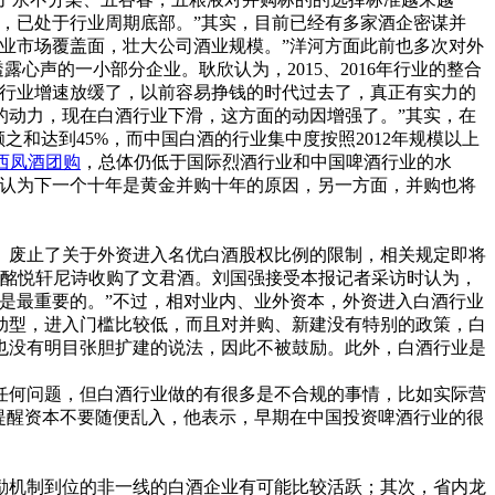
，已处于行业周期底部。”其实，目前已经有多家酒企密谋并
酒业市场覆盖面，壮大公司酒业规模。”洋河方面此前也多次对外
心声的一小部分企业。耿欣认为，2015、2016年行业的整合
是行业增速放缓了，以前容易挣钱的时代过去了，真正有实力的
的动力，现在白酒行业下滑，这方面的动因增强了。”其实，在
和达到45%，而中国白酒的行业集中度按照2012年规模以上
西凤酒团购
，总体仍低于国际烈酒行业和中国啤酒行业的水
们认为下一个十年是黄金并购十年的原因，另一方面，并购也将
》废止了关于外资进入名优白酒股权比例的限制，相关规定即将
，酩悦轩尼诗收购了文君酒。刘国强接受本报记者采访时认为，
是最重要的。”不过，相对业内、业外资本，外资进入白酒行业
动型，进入门槛比较低，而且对并购、新建没有特别的政策，白
也没有明目张胆扩建的说法，因此不被鼓励。此外，白酒行业是
何问题，但白酒行业做的有很多是不合规的事情，比如实际营
提醒资本不要随便乱入，他表示，早期在中国投资啤酒行业的很
机制到位的非一线的白酒企业有可能比较活跃；其次，省内龙