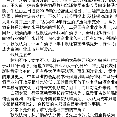
高。不久前，拥有多家白酒品牌的华泽集团董事长吴向东接受
购。牛栏山近日披露2015年的经营规划指出，“白酒产业通
透露，并购肯定有动作。不久前，该公司提出“双核驱动战略”也
大潮即将真正到来，“因为2014年行业的挤压尚未充分，并
酒企将通过并购来寻找新的增长点；二是国有企业改革进一步
国外，烈酒的集中程度也高于我国白酒行业。全球烈酒行业中，
白酒行业的统计来计算，前48家企业收入占比只有57%，利润占
平。耿欣认为，中国白酒行业集中度还有望继续提升，行业将
成为白酒行业上市的新常态。”
钱只是底气
标的不多，竞争不少。就在并购大幕拉开的这个敏感的时刻，
于4月10日施行。这也在牵动行业内人士的神经，特别是代表
影响肯定会有的，但有多大仍需要观察。而朱国洋看来，“竞
的难度更大。中国酒业协会副秘书长何勇以啤酒行业和白酒行
酒产业的开放度相对比较低，虽然目录开放了对名优白酒企业
中国独有的文化，对外来文化形成了阻止，而且对老外来说，
白酒专家、行意互动董事长晋育锋认为，像帝亚吉欧和酩悦
销会有返利，就这一项外国资本便很难满足。“我认为资本只
多都是赚不到钱，“会投资的人只做自己看得懂的事情。”
如果不是外资，谁将是这场并购的主角？
耿欣认为，从并购趋势分析，首先上市的龙头酒企将成为一