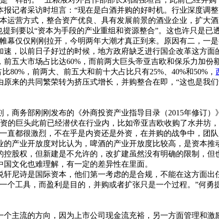
本报记者采访时坦言：“现在是白酒并购的好时机。行业深度调整
过资本运营方式，整合资产优良、具有发展前景的酒业企业，扩大
提到要以“资本为手段的产业重组和资源整合”。这也许只是已透露
购的帷幕仅仅刚刚拉开，今明两年大潮才真正到来。原因有二，一
加速，以前日子好过的时候，地方政府缺乏进行国企改革这方面
前五大市场占比达60%，而前两大巨头帝亚吉欧和保乐力加份额之
比80%，前两大、前五大和前十大占比只有25%、40%和50%，
由原来的共同繁荣转为挤压式增长，并购整合在即，“这也是我
商务部刚刚发布的《外商投资产业指导目录（2015年修订）
外资的巨头此前已经潜伏在行业内，比如帝亚吉欧收购了水井坊
争一直都很激烈，不在乎是内资还是外资，在并购的战争中，团队
业的产业开放度对比认为，啤酒的产业开放度比较高，是资本推
的控股权，但新建是不允许的，改扩建虽然没有明确的限制，但
中国文化也难理解，有一定的差异性在里面。
轩尼诗是国际资本，他们第一考虑的是合规，不能在这方面出任
是一个工具，而盈利是目的，并购或者扩张只是一个过程。”何勇
个主流的方向，因为上市公司现金流充裕，另一方面管理和激励