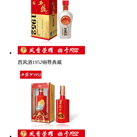
西凤酒1952铜尊典藏