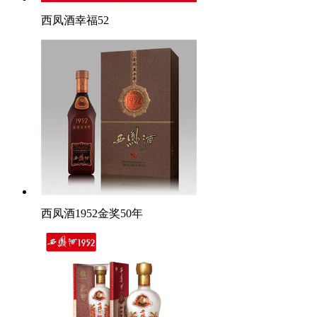
西凤酒幸福52
西凤酒1952金奖50年