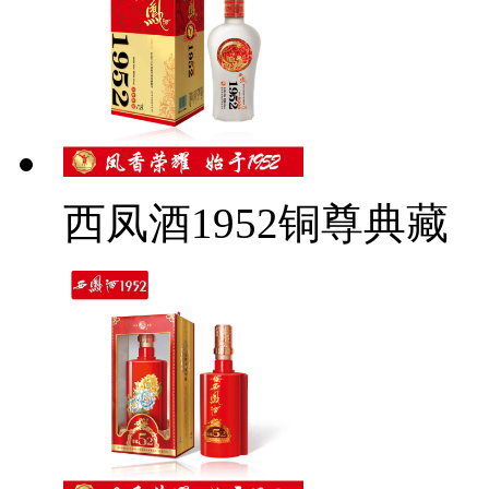
西凤酒1952铜尊典藏