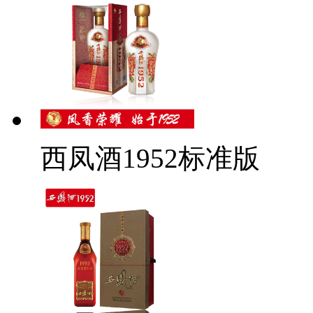
西凤酒1952标准版