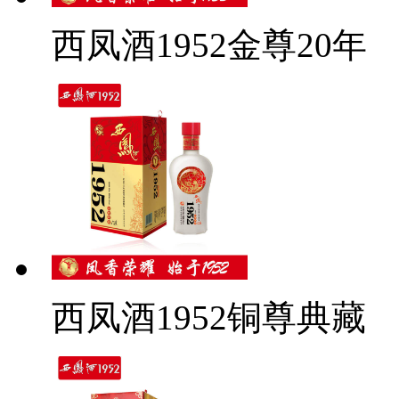
西凤酒1952金尊20年
西凤酒1952铜尊典藏