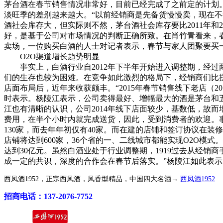
茅台酒在春节销售情况非常好，目前已经完成了之前定的计划。
淡旺季的差别越来越大。“以前经销商是先备货慢慢卖，现在
酒社会库存大，但实际则不然，茅台酒社会库存要比2011年和2
好，是基于公司对市场情况的判断正确所致。在肖竹青看来，
卖场，一位购买白酒的人士对记者表示，春节与家人团聚要买
O2O渠道增长趋势明显
事实上，白酒行业自2012年下半年开始进入调整期，经过
们的生存也较为困难。在竞争如此激烈的格局下，经销商们比拼
店面布局后，近年来收获颇丰。“2015年春节销售线下老店（20
时表示。杨陵江表示，公司卖得最好、增幅最大的酒是茅台和
江也有清晰的认识，公司2014年线下店面较少，基数低，故
费用，在半个小时内就完成送货，因此，受到消费者的欢迎。事
130家，而去年年初仅有40家。而在建的店铺和签订协议在装修
店铺将达到600家，36个省的一、二线城市都能实现O2O模式
达到30亿元。虽然白酒业处于行业调整期，1919过去从经
成一定的共识，深度的合作会在春节后落实。”杨陵江如此表示
西凤酒1952，正宗西凤酒，凤香型精品，中国四大名酒→
西凤酒1952
招商电话：137-2076-7752