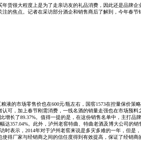
买年货很大程度上是为了走亲访友的礼品消费，因此还是品牌企业
注的焦点。记者在采访部分酒企和销售商后了解到，今年春节销售
粮液的市场零售价也在600元/瓶左右，国窖1573在控量保价
认可，加上春节刚需消费，一线名酒的销量走强也在市场预料之中
，同比增长了89.37%。值得一提的是，在这份销售名单中，主打品
达357.04%。此外，泸州老窖特曲、特曲老酒及博大公司的销售额也以
时表示，2014年对于泸州老窖来说是多灾多难的一年，但是，
也使得厂家与经销商之间的信任度得到有效提高，保证了经销商