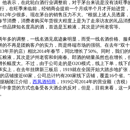
他表示，在此轮白酒行业调整前，对于茅台来说是没有淡旺季的
不行，在旺季来临前，经销商会提前一个月或半个月才开始进货
012年少很多。现在茅台的销售压力不大。”根据上述人员透露，
春节消费，消费者购买年货很大程度上是为了走亲访友的礼品消
一些品牌知名度高的酒，首选是五粮液，其次是泸州老窖等。
两年多的调整，一线名酒见底迹象明显，而受一线名酒价格、服
的不再是团购客户的实力，而是终端市场的强弱。在去年“双十一
13年开的店）相比2014年春节，同比增长了50%。同时，我们
五粮液，其次是泸州老窖和剑南春。郎酒的销量虽然也在增长，
而增长幅度大。不过，由于公司走的是O2O模式，线上下单，线
实上，在去年挂牌新三板后，1919就在全国开始大踏步地扩张
的店铺接近60家，公司总计约有200家线下店铺，覆盖16个省。
。据杨陵江介绍，
西凤酒招商
，1919公司2014年的营业额（含税）
销商手中拿货的方式也备受各大酒企的反对，但是，目前来看，这
。