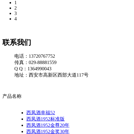
1
2
3
4
联系我们
电话：13720767752
传真：029-88881559
Q Q：1364990043
地址：西安市高新区西部大道117号
产品名称
西凤酒幸福52
西凤酒1952标准版
西凤酒1952金尊20年
西凤酒1952金奖30年