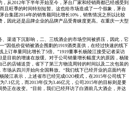
，从2012年下半年开始至今，茅台厂家和经销商都已经感受到
，而且旺季的时间特别短暂。这也给市场造成了一个假象，茅台
茅台集团2014年的销售额同比增长10%，销售情况之所以比较
费，因此还是品牌企业的品牌产品受青睐度更高。在重庆一大型
务、渠道下沉影响，二、三线酒企的市场空间被挤压，因此，它
”因低价促销被酒企围剿的1919酒类直供，在经过快速的线下
的线上订单量同比增长了5倍。”1919董事长杨陵江接受记者采访
但是目前的增速在放缓。对于公司销量增长幅度大的原因，杨陵
下自己的店铺送货，省下了第三方物流周转的时间以及二次包装的
，市场从四川开始向全国释放。“我们线下已经开业的店面约有
”杨陵江表示，上述省市已经完成O2O模式，在2015年公司线下
为7.1亿元，而2013年仅为3.46亿元，公司2015年的目标则是要
一局势正在改变。“目前，我们已经拜访了白酒前几大酒企，并达