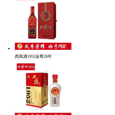
西凤酒1952金尊20年