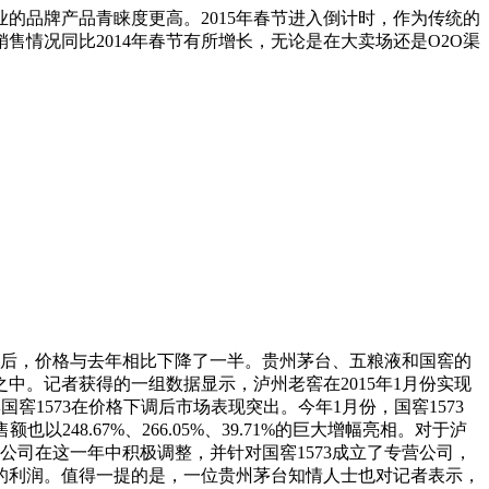
的品牌产品青睐度更高。2015年春节进入倒计时，作为传统的
情况同比2014年春节有所增长，无论是在大卖场还是O2O渠
策略后，价格与去年相比下降了一半。贵州茅台、五粮液和国窖的
。记者获得的一组数据显示，泸州老窖在2015年1月份实现
牌国窖1573在价格下调后市场表现突出。今年1月份，国窖1573
248.67%、266.05%、39.71%的巨大增幅亮相。对于泸
公司在这一年中积极调整，并针对国窖1573成立了专营公司，
的利润。值得一提的是，一位贵州茅台知情人士也对记者表示，