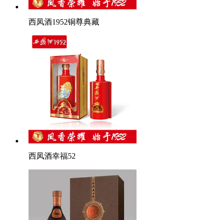
西凤酒1952铜尊典藏
西凤酒幸福52