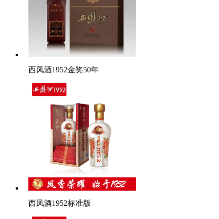
西凤酒1952金奖50年
西凤酒1952标准版