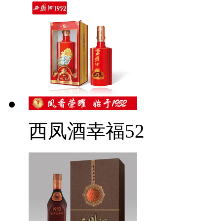
西凤酒幸福52