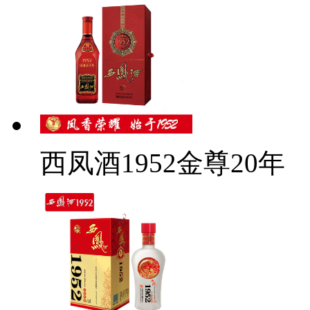
西凤酒1952金尊20年