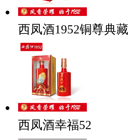
西凤酒1952铜尊典藏
西凤酒幸福52