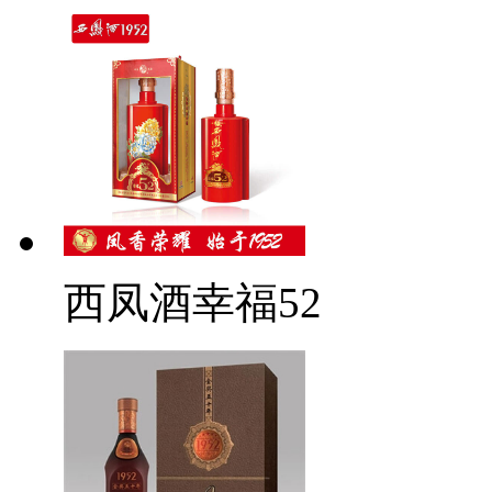
西凤酒幸福52