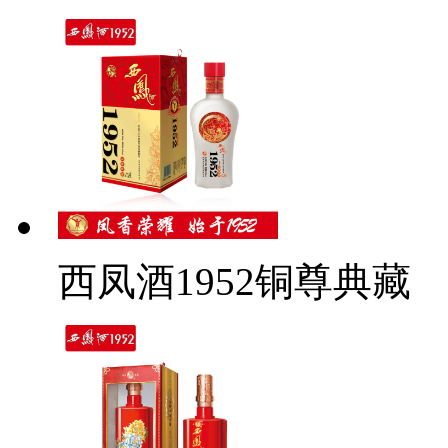
西凤酒1952铜尊典藏