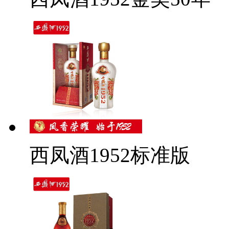
西凤酒1952标准版