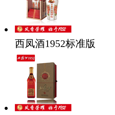
西凤酒1952标准版