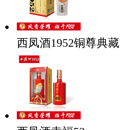
西凤酒1952铜尊典藏