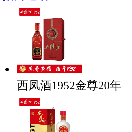
西凤酒1952金尊20年