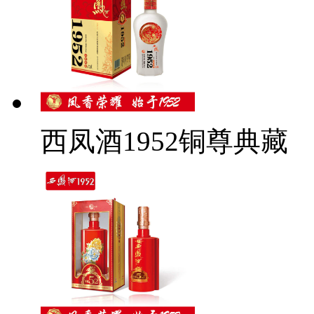
西凤酒1952铜尊典藏