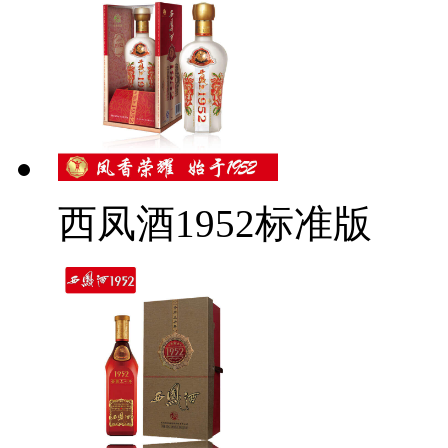
西凤酒1952标准版