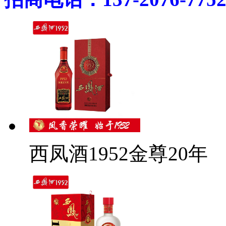
西凤酒1952金尊20年