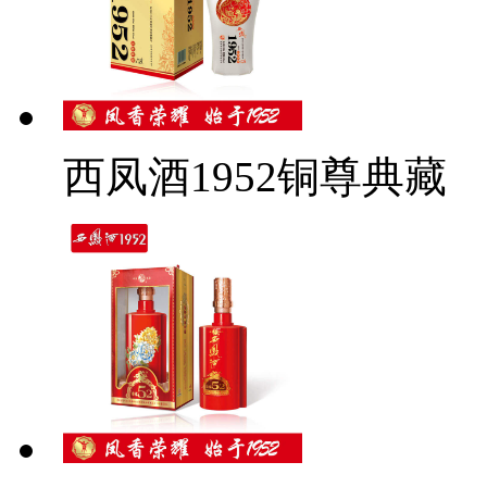
西凤酒1952铜尊典藏