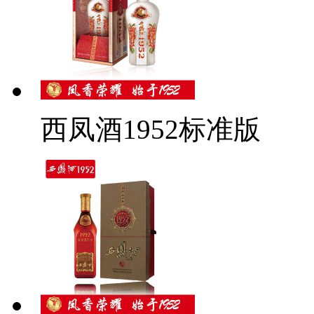
西凤酒1952标准版