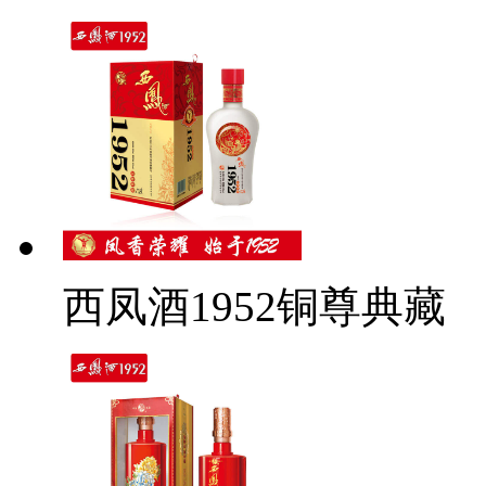
西凤酒1952铜尊典藏