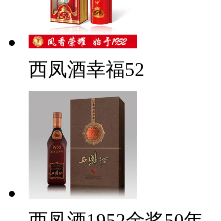
西凤酒幸福52
西凤酒1952金奖50年