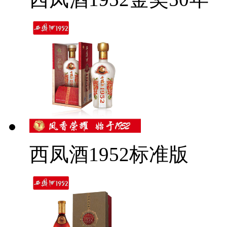
西凤酒1952标准版