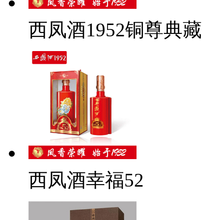
西凤酒1952铜尊典藏
西凤酒幸福52