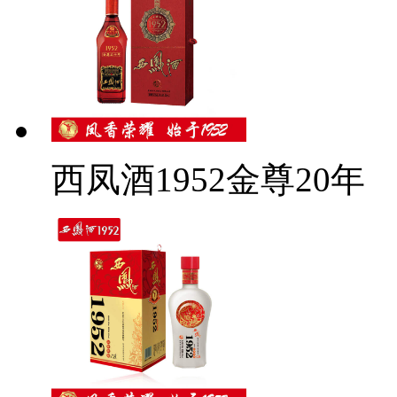
西凤酒1952金尊20年