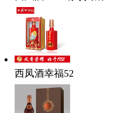
西凤酒幸福52