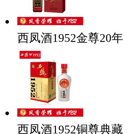
西凤酒1952金尊20年
西凤酒1952铜尊典藏