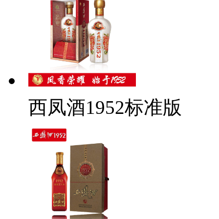
西凤酒1952标准版