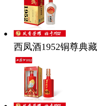
西凤酒1952铜尊典藏