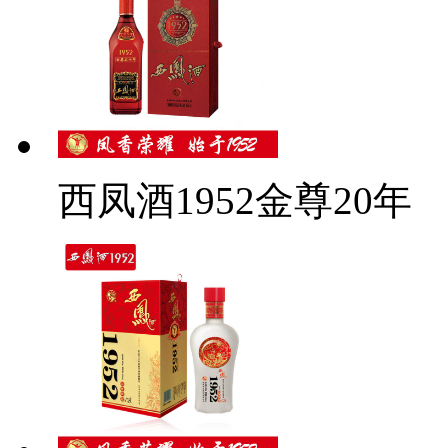
西凤酒1952金尊20年