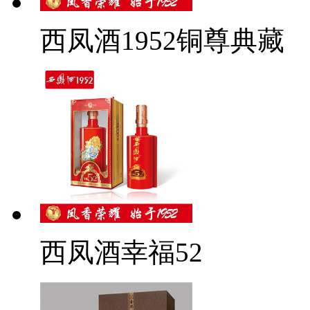
西凤酒1952铜尊典藏
西凤酒幸福52