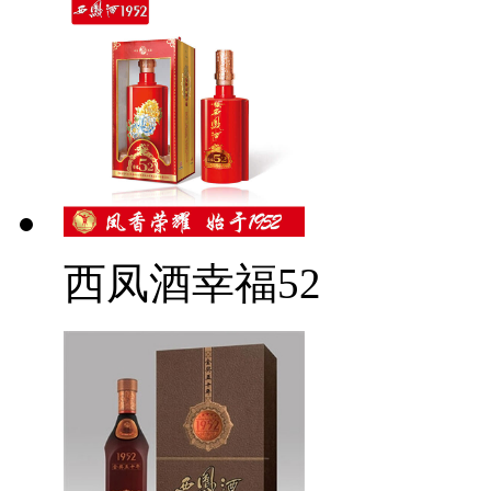
西凤酒幸福52