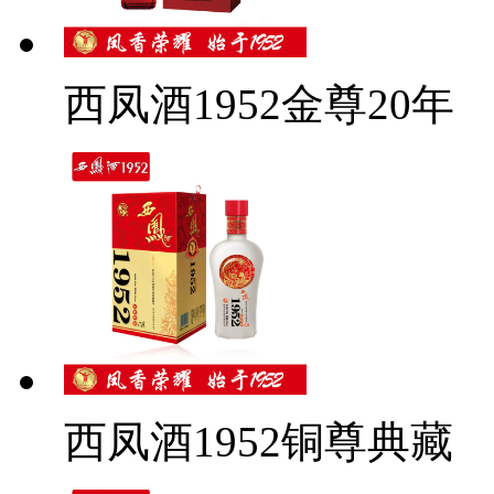
西凤酒1952金尊20年
西凤酒1952铜尊典藏