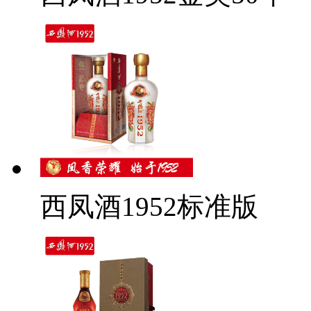
西凤酒1952标准版