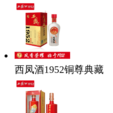
西凤酒1952铜尊典藏