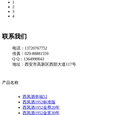
1
2
3
4
联系我们
电话：13720767752
传真：029-88881559
Q Q：1364990043
地址：西安市高新区西部大道117号
产品名称
西凤酒幸福52
西凤酒1952标准版
西凤酒1952金尊20年
西凤酒1952金奖30年