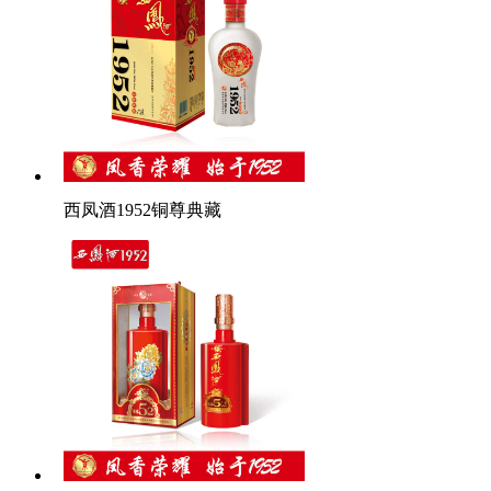
西凤酒1952铜尊典藏