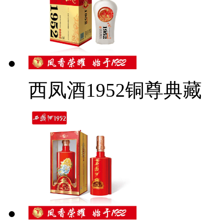
西凤酒1952铜尊典藏