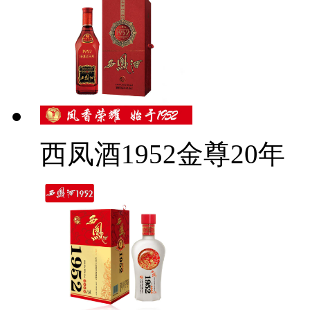
西凤酒1952金尊20年